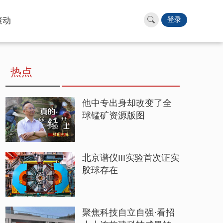
滚动
登录
热点
他中专出身却改变了全
球锰矿资源版图
北京谱仪III实验首次证实
胶球存在
聚焦科技自立自强·看招