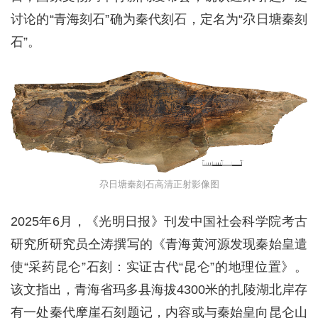
讨论的“青海刻石”确为秦代刻石，定名为“尕日塘秦刻
石”。
尕日塘秦刻石高清正射影像图
2025年6月，《光明日报》刊发中国社会科学院考古
研究所研究员仝涛撰写的《青海黄河源发现秦始皇遣
使“采药昆仑”石刻：实证古代“昆仑”的地理位置》。
该文指出，青海省玛多县海拔4300米的扎陵湖北岸存
有一处秦代摩崖石刻题记，内容或与秦始皇向昆仑山