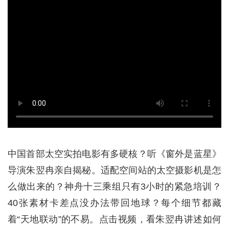
中国首部太空实拍电影有多硬核？听《窗外是蓝星》
导演朱翌冉亲自揭秘。适配空间站的太空摄影机是怎
么做出来的？神舟十三乘组只有3小时的紧急培训？
40张素材卡差点没办法带回地球？每个细节都藏
着“天地联动”的不易。点击视频，看朱翌冉讲述如何