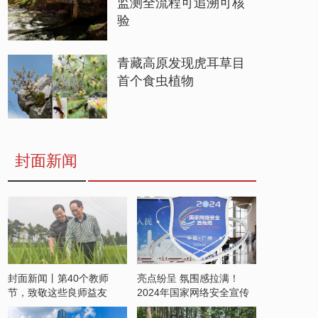
监测全流程可追溯可核
验
青藏高原发现虎耳草目
首个食虫植物
封面新闻
封面新闻丨第40个教师
亮点纷呈 氛围感拉满！
节，致敬这些良师益友
2024年国家网络安全宣传
周开启