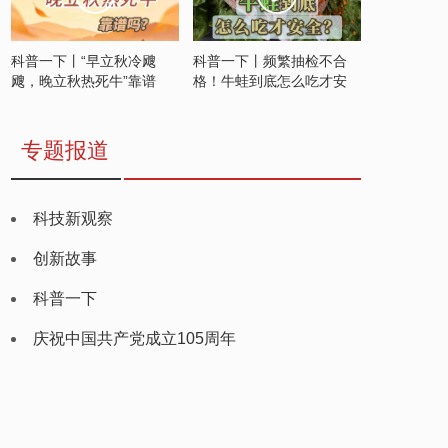
科普一下丨“早立秋冷飕
科普一下丨频繁抽检不合
飕，晚立秋热死牛”靠谱
格！牛蛙到底怎么吃才安
吗？
全？
专题报道
科技新观察
创新故事
科普一下
庆祝中国共产党成立105周年