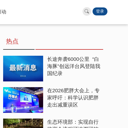
滚动
登录
热点
长途奔袭6000公里 “白
海豚”创远洋台风登陆我
国纪录
在2026肥胖大会上，专
家呼吁：科学认识肥胖
走出减重误区
生态环境部：实现自行