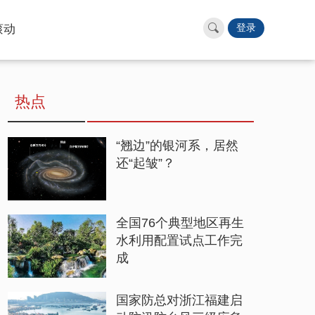
滚动
登录
热点
“翘边”的银河系，居然
还“起皱”？
全国76个典型地区再生
水利用配置试点工作完
成
国家防总对浙江福建启