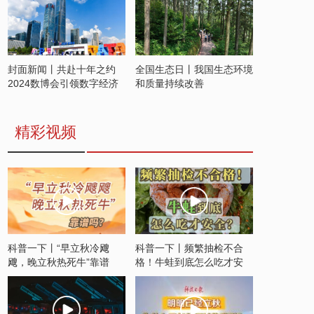
封面新闻丨共赴十年之约
全国生态日丨我国生态环境
2024数博会引领数字经济
和质量持续改善
发展新潮流
精彩视频
科普一下丨“早立秋冷飕
科普一下丨频繁抽检不合
飕，晚立秋热死牛”靠谱
格！牛蛙到底怎么吃才安
吗？
全？