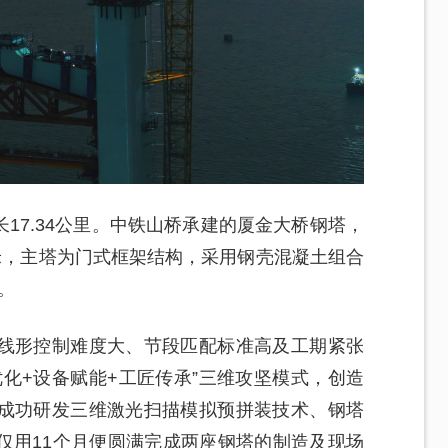
长17.34公里。中铁山桥承建的厦金大桥钢塔，
1米，主塔为门式框架结构，采用钢壳混凝土组合
。
线形控制难度大、节段匹配标准高及工期紧张
化+设备赋能+工匠传承”三维攻坚模式，创造
成功研发三维激光扫描模拟预拼装技术、钢塔
仅用11个月便圆满完成两座钢塔的制造及现场