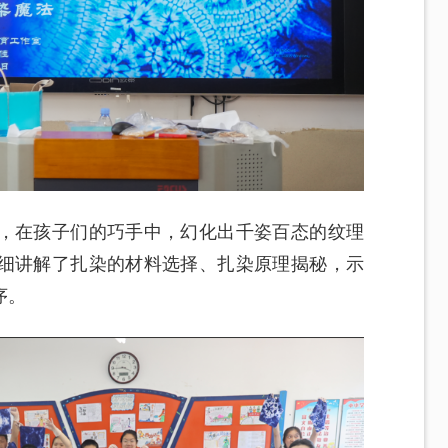
，在孩子们的巧手中，幻化出千姿百态的纹理
细讲解了扎染的材料选择、扎染原理揭秘，示
序。