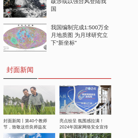
跋涉或以强台风登陆我
国
我国编制完成1:500万全
月地质图 为月球研究立
下“新坐标”
封面新闻
封面新闻丨第40个教师
亮点纷呈 氛围感拉满！
节，致敬这些良师益友
2024年国家网络安全宣传
周开启