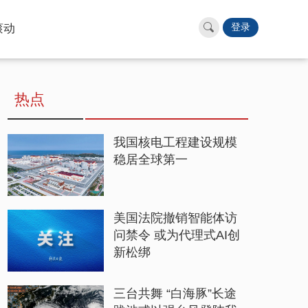
滚动
登录
热点
我国核电工程建设规模
稳居全球第一
美国法院撤销智能体访
问禁令 或为代理式AI创
新松绑
三台共舞 “白海豚”长途