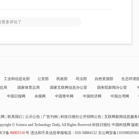
有更多评论了
工业和信息化部
公安部
民政部
司法部
自然资源部
生态环境
总局
国家体育总局
国家互联网信息办公室
国务院新闻办公室
中国日报网
央视网
中国青年网
中国经济网
中国台湾网
技网
联系我们
公示公告
广告刊例
科技日报社公开招聘公告
互联网新闻信息服务
pyright © Science and Technology Daily, All Rights Reserved
科技日报社 中国科技网 版
ICP备
06005116
号
违法和不良信息举报电话：010-58884152
京公网安备11010802036