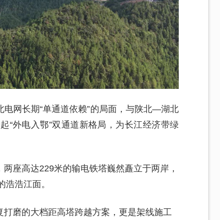
电网长期“单通道依赖”的局面，与陕北—湖北
建起“外电入鄂”双通道新格局，为长江经济带绿
两座高达229米的输电铁塔巍然矗立于两岸，
宽的浩浩江面。
复打磨的大档距高塔跨越方案，更是架线施工