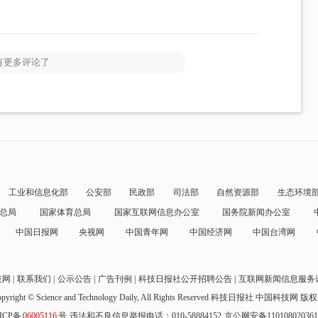
有更多评论了
工业和信息化部
公安部
民政部
司法部
自然资源部
生态环境
总局
国家体育总局
国家互联网信息办公室
国务院新闻办公室
中国日报网
央视网
中国青年网
中国经济网
中国台湾网
技网
联系我们
公示公告
广告刊例
科技日报社公开招聘公告
互联网新闻信息服务
pyright © Science and Technology Daily, All Rights Reserved
科技日报社 中国科技网 版
ICP备
06005116
号
违法和不良信息举报电话：010-58884152
京公网安备11010802036