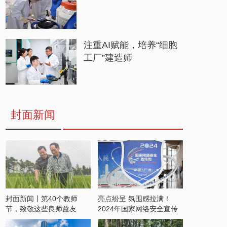
注重AI赋能，培养“细胞
工厂”建造师
封面新闻
封面新闻丨第40个教师
亮点纷呈 氛围感拉满！
节，致敬这些良师益友
2024年国家网络安全宣传
周开启