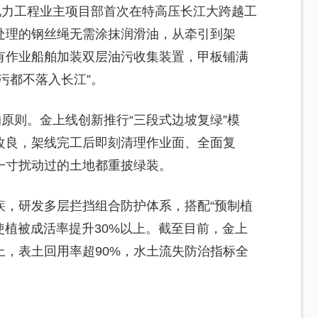
电力工程业主项目部首次在特高压长江大跨越工
处理的钢丝绳无需涂抹润滑油，从牵引到架
有作业船舶加装双层油污收集装置，甲板铺满
污都不落入长江”。
的原则。金上线创新推行“三段式边坡复绿”模
改良，架线完工后即刻清理作业面、全面复
一寸扰动过的土地都重披绿装。
疾，研发多层拦挡组合防护体系，搭配“预制植
使植被成活率提升30%以上。截至目前，金上
上，表土回用率超90%，水土流失防治指标全