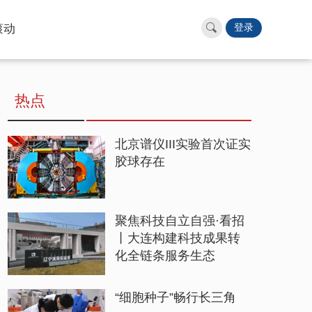
滚动
登录
热点
北京谱仪III实验首次证实
胶球存在
聚焦科技自立自强·看招
丨大连构建科技成果转
化全链条服务生态
“细胞种子”畅行长三角