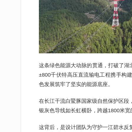
这条绿色能源大动脉的贯通，打破了湖北
±800千伏特高压直流输电工程携手构
色发展筑牢了坚实的能源底座。
在长江干流白鱀豚国家级自然保护区段，
银灰色导线如长虹横卧，跨越1800米
这背后，是设计团队为守护一江碧水反