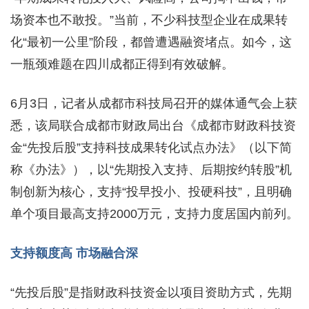
场资本也不敢投。”当前，不少科技型企业在成果转
化“最初一公里”阶段，都曾遭遇融资堵点。如今，这
一瓶颈难题在四川成都正得到有效破解。
6月3日，记者从成都市科技局召开的媒体通气会上获
悉，该局联合成都市财政局出台《成都市财政科技资
金“先投后股”支持科技成果转化试点办法》（以下简
称《办法》），以“先期投入支持、后期按约转股”机
制创新为核心，支持“投早投小、投硬科技”，且明确
单个项目最高支持2000万元，支持力度居国内前列。
支持额度高 市场融合深
“先投后股”是指财政科技资金以项目资助方式，先期