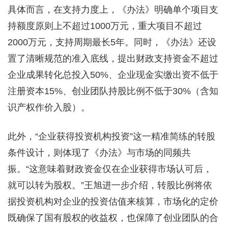
具体而言，在支持力度上，《办法》明确单个项目支
持额度原则上不超过1000万元，重大项目不超过
2000万元，支持周期最长5年。同时，《办法》还设
置了清晰规范的准入底线，提出财政支持资金不超过
企业成果转化总投入50%、企业现金实缴出资不低于
注册资本15%、创业团队持股比例不低于30%（含知
识产权作价入股）。
此外，“企业获得投资机构投资”这一精准简练的转股
条件设计，则体现了《办法》与市场的同频共
振。“这意味着财政资金仅在企业获得市场认可后，
就可以转为股权。”王旭进一步介绍，转股比例将依
据投资机构对企业的投资估值来核算，市场化的定价
既确保了国有股权的收益权，也保障了创业团队的合