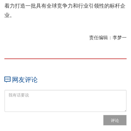
着力打造一批具有全球竞争力和行业引领性的标杆企
业。
责任编辑：李梦一
网友评论
评论