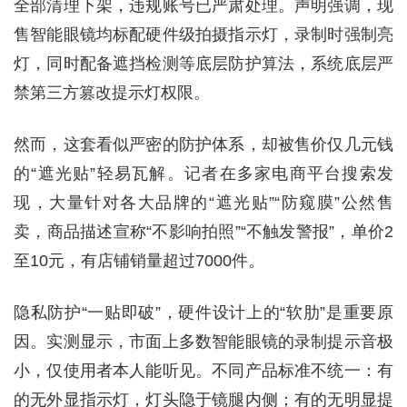
全部清理下架，违规账号已严肃处理。声明强调，现
售智能眼镜均标配硬件级拍摄指示灯，录制时强制亮
灯，同时配备遮挡检测等底层防护算法，系统底层严
禁第三方篡改提示灯权限。
然而，这套看似严密的防护体系，却被售价仅几元钱
的“遮光贴”轻易瓦解。记者在多家电商平台搜索发
现，大量针对各大品牌的“遮光贴”“防窥膜”公然售
卖，商品描述宣称“不影响拍照”“不触发警报”，单价2
至10元，有店铺销量超过7000件。
隐私防护“一贴即破”，硬件设计上的“软肋”是重要原
因。实测显示，市面上多数智能眼镜的录制提示音极
小，仅使用者本人能听见。不同产品标准不统一：有
的无外显指示灯，灯头隐于镜腿内侧；有的无明显提