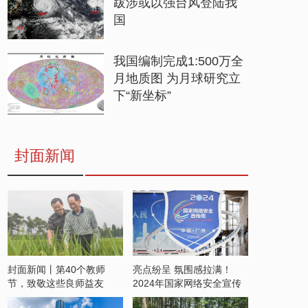
跋涉或以强台风登陆我
国
我国编制完成1:500万全
月地质图 为月球研究立
下“新坐标”
封面新闻
封面新闻丨第40个教师
亮点纷呈 氛围感拉满！
节，致敬这些良师益友
2024年国家网络安全宣传
周开启