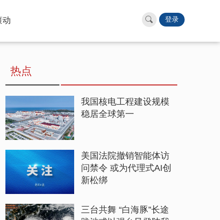
滚动
登录
热点
我国核电工程建设规模
稳居全球第一
美国法院撤销智能体访
问禁令 或为代理式AI创
新松绑
三台共舞 “白海豚”长途