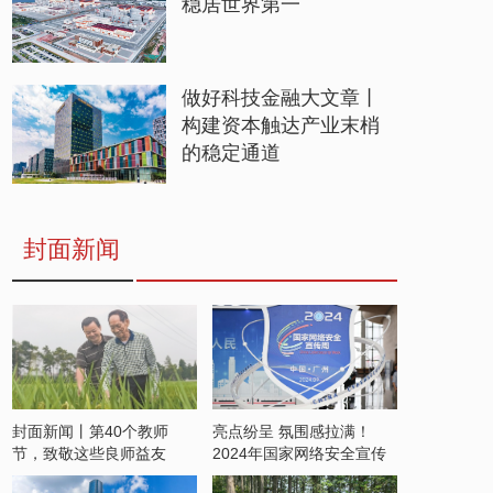
稳居世界第一
做好科技金融大文章丨
构建资本触达产业末梢
的稳定通道
封面新闻
封面新闻丨第40个教师
亮点纷呈 氛围感拉满！
节，致敬这些良师益友
2024年国家网络安全宣传
周开启