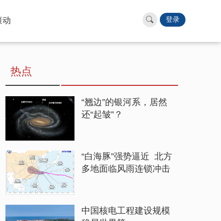
滚动
登录
热点
“翘边”的银河系，居然
还“起皱”？
“白海豚”强势逼近 北方
多地面临风雨连锁冲击
中国核电工程建设规模