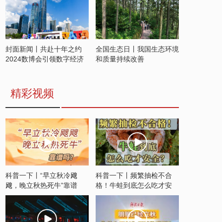
封面新闻丨共赴十年之约
全国生态日丨我国生态环境
2024数博会引领数字经济
和质量持续改善
发展新潮流
精彩视频
科普一下丨“早立秋冷飕
科普一下丨频繁抽检不合
飕，晚立秋热死牛”靠谱
格！牛蛙到底怎么吃才安
吗？
全？