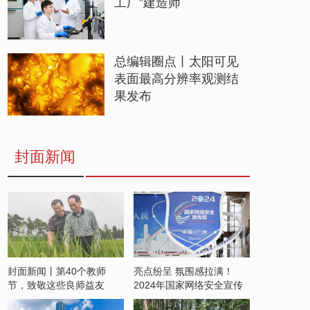
工厂”建造师
总编辑圈点丨太阳可见
表面最高分辨率观测结
果发布
封面新闻
封面新闻丨第40个教师
亮点纷呈 氛围感拉满！
节，致敬这些良师益友
2024年国家网络安全宣传
周开启