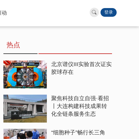
滚动
登录
热点
北京谱仪III实验首次证实
胶球存在
聚焦科技自立自强·看招
丨大连构建科技成果转
化全链条服务生态
“细胞种子”畅行长三角