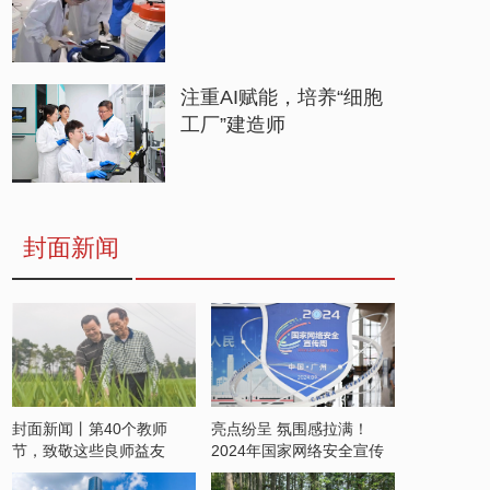
注重AI赋能，培养“细胞
工厂”建造师
封面新闻
封面新闻丨第40个教师
亮点纷呈 氛围感拉满！
节，致敬这些良师益友
2024年国家网络安全宣传
周开启