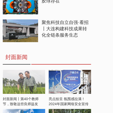
胶球存在
聚焦科技自立自强·看招
丨大连构建科技成果转
化全链条服务生态
封面新闻
封面新闻丨第40个教师
亮点纷呈 氛围感拉满！
节，致敬这些良师益友
2024年国家网络安全宣传
周开启