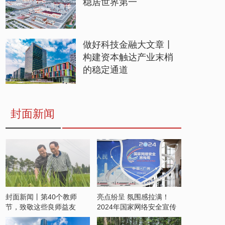
稳居世界第一
做好科技金融大文章丨
构建资本触达产业末梢
的稳定通道
封面新闻
封面新闻丨第40个教师
亮点纷呈 氛围感拉满！
节，致敬这些良师益友
2024年国家网络安全宣传
周开启