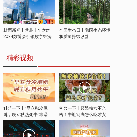
封面新闻丨共赴十年之约
全国生态日丨我国生态环境
2024数博会引领数字经济
和质量持续改善
发展新潮流
精彩视频
科普一下丨“早立秋冷飕
科普一下丨频繁抽检不合
飕，晚立秋热死牛”靠谱
格！牛蛙到底怎么吃才安
吗？
全？