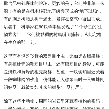
批含昆虫包裹体的琥珀。更妙的是，它们并非单一来
源：有的是在树木根部地下缓慢形成的“地下琥珀”，
有的则是树脂从树干渗出、暴露在空气中凝固而成。
后者中，科学家在60块样本里发现了21个珍贵的“生
物乘客”——它们被黏稠的树脂瞬间捕获，从此定格
在生命的那一刻。
这里面有轻盈飞舞的双翅目小虫，比如远古版果蝇；
有身披硬壳的鞘翅目甲虫；还有膜翅目的身影，可能
是蚂蚁和黄蜂的祖先类群；甚至，一块琥珀里还藏着
一段蜘蛛网的残迹，仿佛能让人想象当时一只蜘蛛刚
织好网，就被突如其来的树脂“一网打尽”。
除了这些小动物，周围的岩石里还藏着植物的密码：
古老的孢子、花粉，以及各种植物碎屑。所有线索拼