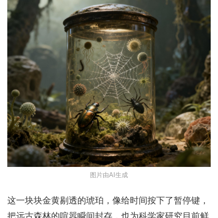
图片由AI生成
这一块块金黄剔透的琥珀，像给时间按下了暂停键，
把远古森林的喧嚣瞬间封存，也为科学家研究目前鲜