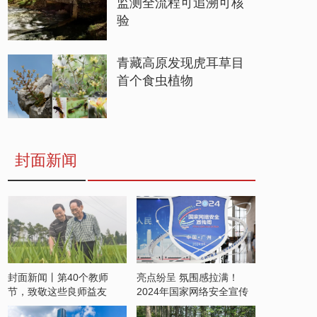
监测全流程可追溯可核
验
青藏高原发现虎耳草目
首个食虫植物
封面新闻
封面新闻丨第40个教师
亮点纷呈 氛围感拉满！
节，致敬这些良师益友
2024年国家网络安全宣传
周开启