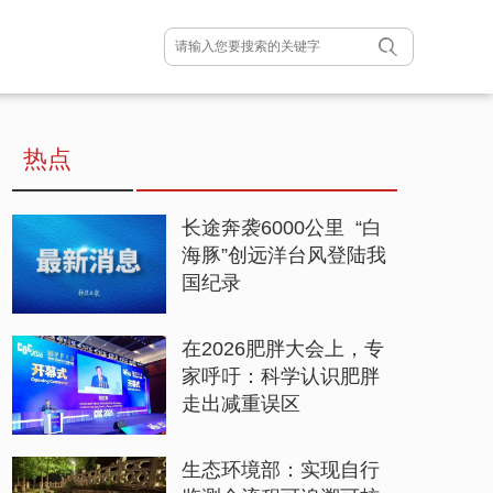
热点
长途奔袭6000公里 “白
海豚”创远洋台风登陆我
国纪录
在2026肥胖大会上，专
家呼吁：科学认识肥胖
走出减重误区
生态环境部：实现自行