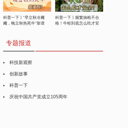
科普一下丨“早立秋冷飕
科普一下丨频繁抽检不合
飕，晚立秋热死牛”靠谱
格！牛蛙到底怎么吃才安
吗？
全？
专题报道
科技新观察
创新故事
科普一下
庆祝中国共产党成立105周年