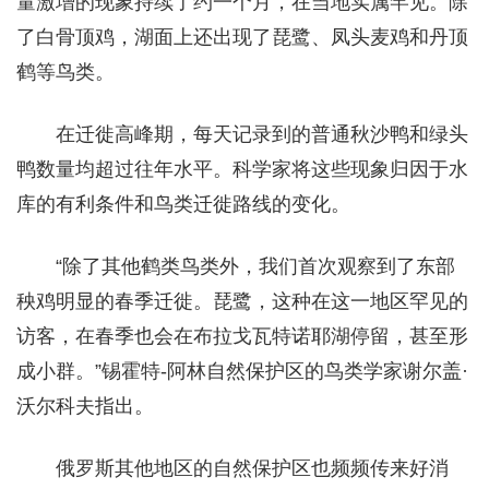
量激增的现象持续了约一个月，在当地实属罕见。除
了白骨顶鸡，湖面上还出现了琵鹭、凤头麦鸡和丹顶
鹤等鸟类。
在迁徙高峰期，每天记录到的普通秋沙鸭和绿头
鸭数量均超过往年水平。科学家将这些现象归因于水
库的有利条件和鸟类迁徙路线的变化。
“除了其他鹤类鸟类外，我们首次观察到了东部
秧鸡明显的春季迁徙。琵鹭，这种在这一地区罕见的
访客，在春季也会在布拉戈瓦特诺耶湖停留，甚至形
成小群。”锡霍特-阿林自然保护区的鸟类学家谢尔盖·
沃尔科夫指出。
俄罗斯其他地区的自然保护区也频频传来好消