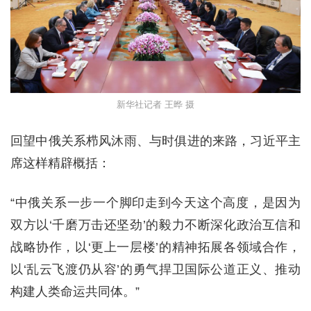
新华社记者 王晔 摄
回望中俄关系栉风沐雨、与时俱进的来路，习近平主
席这样精辟概括：
“中俄关系一步一个脚印走到今天这个高度，是因为
双方以‘千磨万击还坚劲’的毅力不断深化政治互信和
战略协作，以‘更上一层楼’的精神拓展各领域合作，
以‘乱云飞渡仍从容’的勇气捍卫国际公道正义、推动
构建人类命运共同体。”