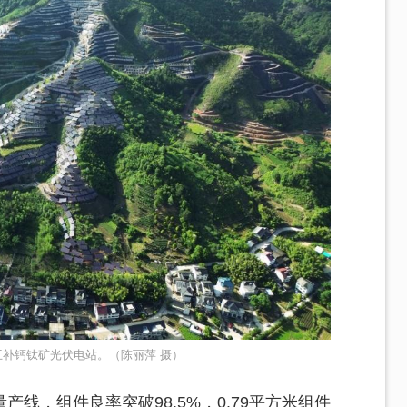
补钙钛矿光伏电站。（陈丽萍 摄）
线，组件良率突破98.5%，0.79平方米组件