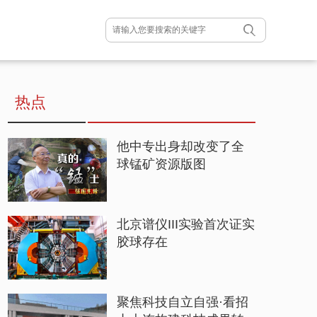
热点
他中专出身却改变了全
球锰矿资源版图
北京谱仪III实验首次证实
胶球存在
聚焦科技自立自强·看招