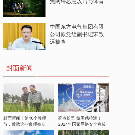
焦网络恶意攻击与体育
中国东方电气集团有限
公司原党组副书记宋致
远被查
封面新闻
封面新闻丨第40个教师
亮点纷呈 氛围感拉满！
节，致敬这些良师益友
2024年国家网络安全宣传
周开启