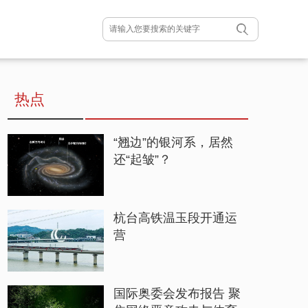
热点
“翘边”的银河系，居然
还“起皱”？
杭台高铁温玉段开通运
营
国际奥委会发布报告 聚