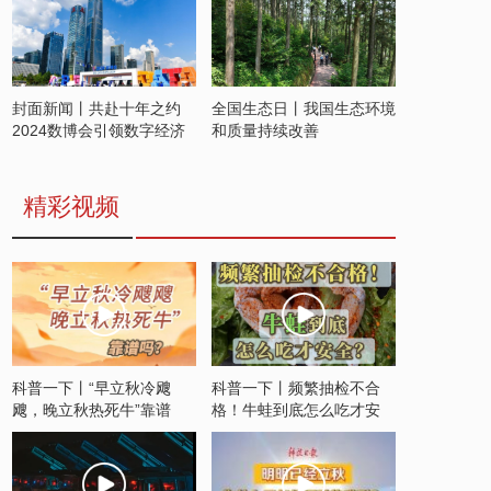
封面新闻丨共赴十年之约
全国生态日丨我国生态环境
2024数博会引领数字经济
和质量持续改善
发展新潮流
精彩视频
科普一下丨“早立秋冷飕
科普一下丨频繁抽检不合
飕，晚立秋热死牛”靠谱
格！牛蛙到底怎么吃才安
吗？
全？