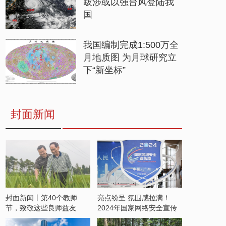
跋涉或以强台风登陆我
国
我国编制完成1:500万全
月地质图 为月球研究立
下“新坐标”
封面新闻
封面新闻丨第40个教师
亮点纷呈 氛围感拉满！
节，致敬这些良师益友
2024年国家网络安全宣传
周开启