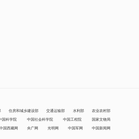
部
住房和城乡建设部
交通运输部
水利部
农业农村部
中国科学院
中国社会科学院
中国工程院
国家文物局
中国西藏网
央广网
光明网
中国军网
中国新闻网