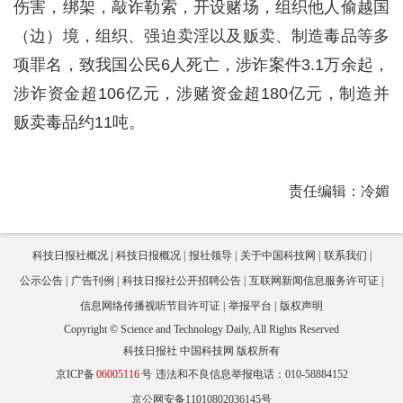
伤害，绑架，敲诈勒索，开设赌场，组织他人偷越国
（边）境，组织、强迫卖淫以及贩卖、制造毒品等多
项罪名，致我国公民6人死亡，涉诈案件3.1万余起，
涉诈资金超106亿元，涉赌资金超180亿元，制造并
贩卖毒品约11吨。
责任编辑：冷媚
科技日报社概况
科技日报概况
报社领导
关于中国科技网
联系我们
公示公告
广告刊例
科技日报社公开招聘公告
互联网新闻信息服务许可证
信息网络传播视听节目许可证
举报平台
版权声明
Copyright © Science and Technology Daily, All Rights Reserved
科技日报社 中国科技网 版权所有
京ICP备
06005116
号
违法和不良信息举报电话：010-58884152
京公网安备11010802036145号