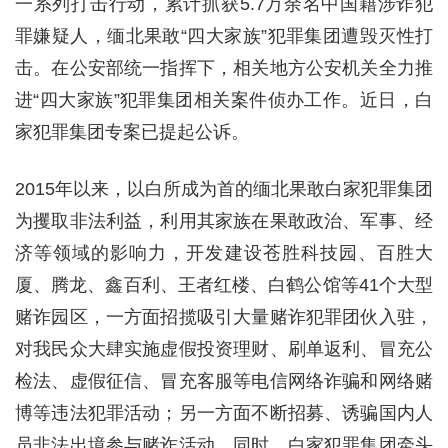
一系列打击行动，累计抓获5.7万余名中国籍涉诈犯
罪嫌疑人，缅北果敢“四大家族”犯罪集团遭毁灭性打
击。在公安部统一指挥下，相关地方公安机关全力推
进“四大家族”犯罪集团相关案件侦办工作。近日，白
家犯罪集团专案已提起公诉。
2015年以来，以白所成为首的缅北果敢白家犯罪集团
为攫取非法利益，利用其家族在果敢政治、军事、经
济等领域的影响力，开发建设苍胜科技园、百胜大
厦、腾龙、鑫百利、王者红楼、白鹤公馆等41个大型
赌诈园区，一方面招揽吸引大量赌诈犯罪团伙入驻，
对我民众大肆实施虚假投资理财、刷单返利、冒充公
检法、虚假征信、冒充客服等电信网络诈骗和网络赌
博等违法犯罪活动；另一方面不断招募、诱骗国内人
员非法出境参与赌诈活动。同时，白家犯罪集团牵头