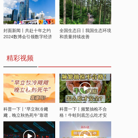
封面新闻丨共赴十年之约
全国生态日丨我国生态环境
2024数博会引领数字经济
和质量持续改善
发展新潮流
精彩视频
科普一下丨“早立秋冷飕
科普一下丨频繁抽检不合
飕，晚立秋热死牛”靠谱
格！牛蛙到底怎么吃才安
吗？
全？