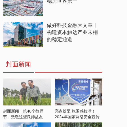
稳居世界第一
做好科技金融大文章丨
构建资本触达产业末梢
的稳定通道
封面新闻
封面新闻丨第40个教师
亮点纷呈 氛围感拉满！
节，致敬这些良师益友
2024年国家网络安全宣传
周开启