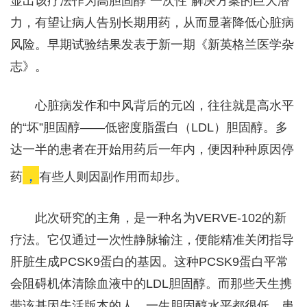
显出该疗法作为高胆固醇“一次性”解决方案的巨大潜
力，有望让病人告别长期用药，从而显著降低心脏病
风险。早期试验结果发表于新一期《新英格兰医学杂
志》。
心脏病发作和中风背后的元凶，往往就是高水平
的“坏”胆固醇——低密度脂蛋白（LDL）胆固醇。多
达一半的患者在开始用药后一年内，便因种种原因停
，
药
有些人则因副作用而却步。
此次研究的主角，是一种名为VERVE-102的新
疗法。它仅通过一次性静脉输注，便能精准关闭指导
肝脏生成PCSK9蛋白的基因。这种PCSK9蛋白平常
会阻碍机体清除血液中的LDL胆固醇。而那些天生携
带该基因失活版本的人，一生胆固醇水平都很低，患