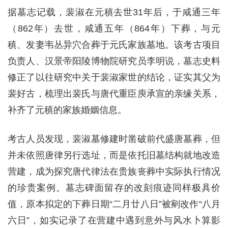
据墓志记载，裴淑在元稹去世31年后，于咸通三年
（862年）去世，咸通五年（864年）下葬，与元
稹、发妻韦丛异穴合葬于元氏家族墓地。该考古项目
负责人、汉景帝阳陵博物院研究员李明说，墓志史料
修正了以往研究中关于裴淑家世的结论，证实其父为
裴好古，梳理出裴氏与唐代重臣庾承宣的亲缘关系，
补齐了元稹的家族婚姻信息。
考古人员发现，裴淑墓修建时凿破前代盛唐墓葬，但
并未依照唐律另行选址，而是依托旧墓结构就地改造
营建，成为探究唐代律法在贵族丧葬中实际执行情况
的珍贵案例。墓志碑面留存的改刻痕迹同样极具价
值，原本拟定的下葬日期“二月廿八日”被剜改作“八月
六日”，如实记录了在营建中遇到意外与风水卜算影