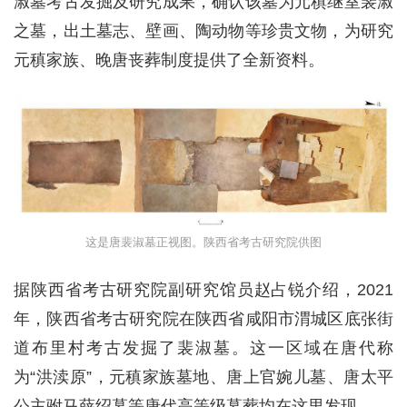
淑墓考古发掘及研究成果，确认该墓为元稹继室裴淑
之墓，出土墓志、壁画、陶动物等珍贵文物，为研究
元稹家族、晚唐丧葬制度提供了全新资料。
这是唐裴淑墓正视图。陕西省考古研究院供图
据陕西省考古研究院副研究馆员赵占锐介绍，2021
年，陕西省考古研究院在陕西省咸阳市渭城区底张街
道布里村考古发掘了裴淑墓。这一区域在唐代称
为“洪渎原”，元稹家族墓地、唐上官婉儿墓、唐太平
公主驸马薛绍墓等唐代高等级墓葬均在这里发现。