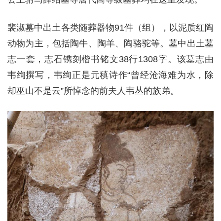
裴淑墓中出土各类随葬器物91件（组），以泥质红陶
动物为主，包括陶牛、陶羊、陶骆驼等。墓中出土墓
志一套，志石镌刻楷书铭文38行1308字。该墓志由
韦绚撰写，韦绚正是元稹诗作“曾经沧海难为水，除
却巫山不是云”所悼念的前夫人韦丛的族弟。