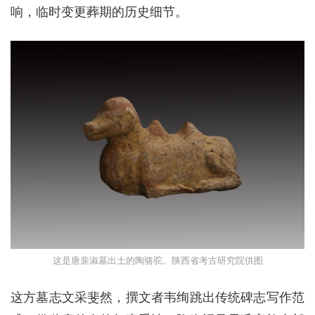
响，临时变更葬期的历史细节。
这是唐裴淑墓出土的陶骆驼。陕西省考古研究院供图
这方墓志文采斐然，撰文者韦绚跳出传统碑志写作范