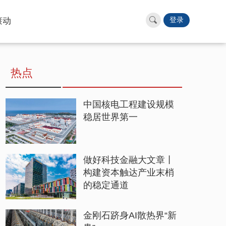
滚动
登录
热点
中国核电工程建设规模
稳居世界第一
做好科技金融大文章丨
构建资本触达产业末梢
的稳定通道
金刚石跻身AI散热界“新