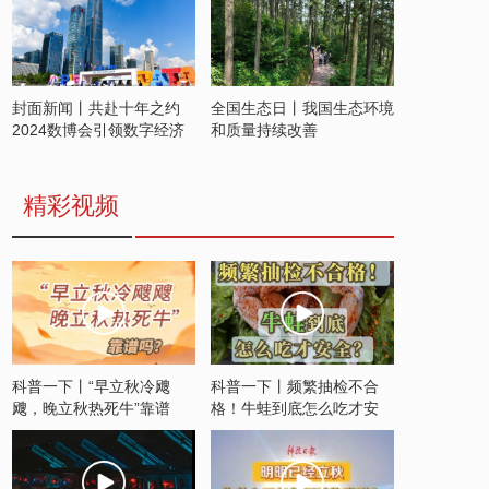
封面新闻丨共赴十年之约
全国生态日丨我国生态环境
2024数博会引领数字经济
和质量持续改善
发展新潮流
精彩视频
科普一下丨“早立秋冷飕
科普一下丨频繁抽检不合
飕，晚立秋热死牛”靠谱
格！牛蛙到底怎么吃才安
吗？
全？