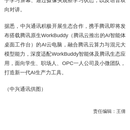
子学习屏幕、通过摄像头观察学习状态，以及语音双
向对讲。
据悉，中兴通讯积极开展生态合作，携手腾讯即将发
布搭载腾讯原生WorkBuddy（腾讯云推出的AI智能体
桌面工作台）的AI云电脑，融合腾讯云算力与混元大
模型能力，深度适配WorkBuddy智能体及腾讯生态应
用，面向学生、职场人、OPC一人公司及小微团队，
打造新一代AI生产力工具。
（中兴通讯供图）
责任编辑：王倩