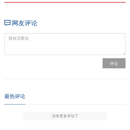
网友评论
评论
最热评论
没有更多评论了