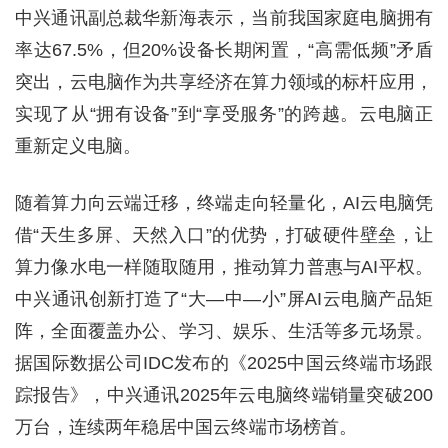
中兴通讯副总裁华新海表示，当前我国家庭电脑拥有
率达67.5%，但20%设备长期闲置，“高需低频”矛盾
突出，云电脑作为共享经济在算力领域的标杆应用，
实现了从“拥有设备”到“享受服务”的跨越。云电脑正
重新定义电脑。
随着算力向云端迁移，终端走向轻量化，AI云电脑凭
借“天生多屏、天然入口”的优势，打破硬件壁垒，让
算力像水电一样随取随用，推动算力普惠与AI平权。
中兴通讯创新打造了“大—中—小”屏AI云电脑产品矩
阵，全面覆盖办公、学习、娱乐、生活等多元场景。
据国际数据公司IDC发布的《2025中国云终端市场跟
踪报告》，中兴通讯2025年云电脑终端销量突破200
万台，连续两年稳居中国云终端市场榜首。