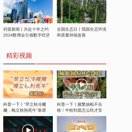
封面新闻丨共赴十年之约
全国生态日丨我国生态环境
2024数博会引领数字经济
和质量持续改善
发展新潮流
精彩视频
科普一下丨“早立秋冷飕
科普一下丨频繁抽检不合
飕，晚立秋热死牛”靠谱
格！牛蛙到底怎么吃才安
吗？
全？