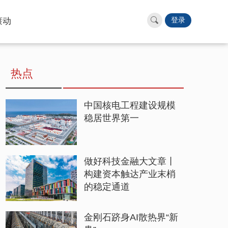
滚动
登录
热点
中国核电工程建设规模
稳居世界第一
做好科技金融大文章丨
构建资本触达产业末梢
的稳定通道
金刚石跻身AI散热界“新