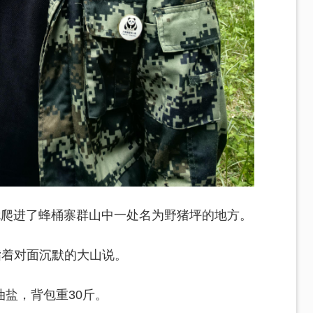
就爬进了蜂桶寨群山中一处名为野猪坪的地方。
指着对面沉默的大山说。
盐，背包重30斤。