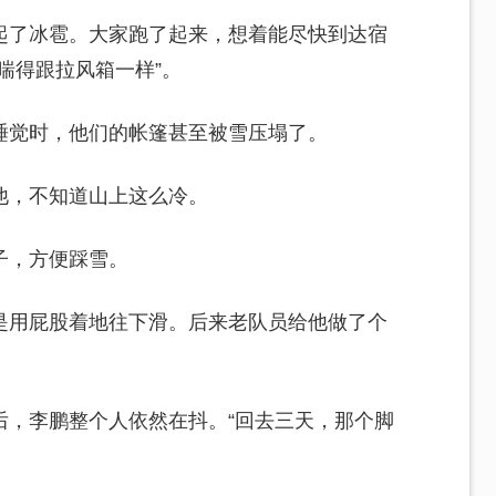
起了冰雹。大家跑了起来，想着能尽快到达宿
喘得跟拉风箱一样”。
睡觉时，他们的帐篷甚至被雪压塌了。
他，不知道山上这么冷。
子，方便踩雪。
是用屁股着地往下滑。后来老队员给他做了个
后，李鹏整个人依然在抖。“回去三天，那个脚