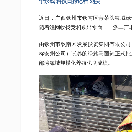
李永钱 科技日报记者 刘昊
近日，广西钦州市钦南区青菜头海域绿
随着渔网收拢竞相跃出水面，一派丰产
由钦州市钦南区发展投资集团有限公司
称安州公司）试养的绿鳍马面鲀正式批
部湾海域规模化养殖优良成绩。