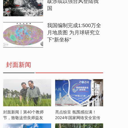
跋涉或以强台风登陆我
国
我国编制完成1:500万全
月地质图 为月球研究立
下“新坐标”
封面新闻
封面新闻丨第40个教师
亮点纷呈 氛围感拉满！
节，致敬这些良师益友
2024年国家网络安全宣传
周开启