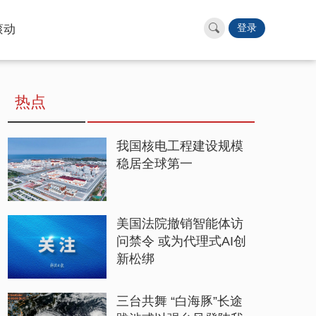
滚动
登录
热点
我国核电工程建设规模
稳居全球第一
美国法院撤销智能体访
问禁令 或为代理式AI创
新松绑
三台共舞 “白海豚”长途