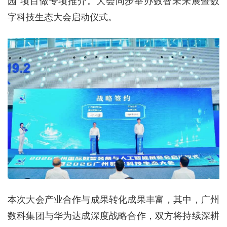
园”项目做专项推介。大会同步举办数智未来展暨数
字科技生态大会启动仪式。
本次大会产业合作与成果转化成果丰富，其中，广州
数科集团与华为达成深度战略合作，双方将持续深耕