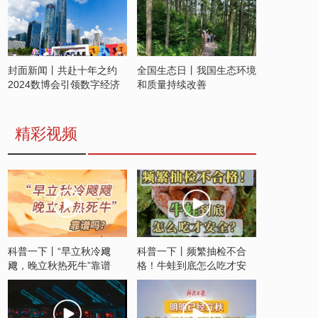
封面新闻丨共赴十年之约
全国生态日丨我国生态环境
2024数博会引领数字经济
和质量持续改善
发展新潮流
精彩视频
科普一下丨“早立秋冷飕
科普一下丨频繁抽检不合
飕，晚立秋热死牛”靠谱
格！牛蛙到底怎么吃才安
吗？
全？