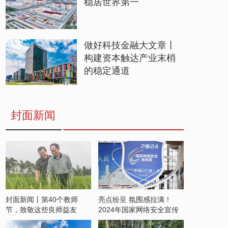
稳居世界第一
做好科技金融大文章丨
构建资本触达产业末梢
的稳定通道
封面新闻
封面新闻丨第40个教师
亮点纷呈 氛围感拉满！
节，致敬这些良师益友
2024年国家网络安全宣传
周开启