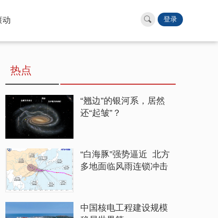
滚动
登录
热点
“翘边”的银河系，居然
还“起皱”？
“白海豚”强势逼近 北方
多地面临风雨连锁冲击
中国核电工程建设规模