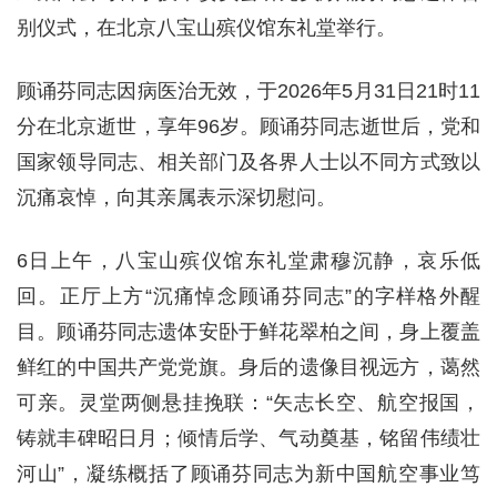
别仪式，在北京八宝山殡仪馆东礼堂举行。
顾诵芬同志因病医治无效，于2026年5月31日21时11
分在北京逝世，享年96岁。顾诵芬同志逝世后，党和
国家领导同志、相关部门及各界人士以不同方式致以
沉痛哀悼，向其亲属表示深切慰问。
6日上午，八宝山殡仪馆东礼堂肃穆沉静，哀乐低
回。正厅上方“沉痛悼念顾诵芬同志”的字样格外醒
目。顾诵芬同志遗体安卧于鲜花翠柏之间，身上覆盖
鲜红的中国共产党党旗。身后的遗像目视远方，蔼然
可亲。灵堂两侧悬挂挽联：“矢志长空、航空报国，
铸就丰碑昭日月；倾情后学、气动奠基，铭留伟绩壮
河山”，凝练概括了顾诵芬同志为新中国航空事业笃