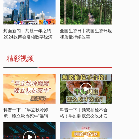
封面新闻丨共赴十年之约
全国生态日丨我国生态环境
2024数博会引领数字经济
和质量持续改善
发展新潮流
精彩视频
科普一下丨“早立秋冷飕
科普一下丨频繁抽检不合
飕，晚立秋热死牛”靠谱
格！牛蛙到底怎么吃才安
吗？
全？