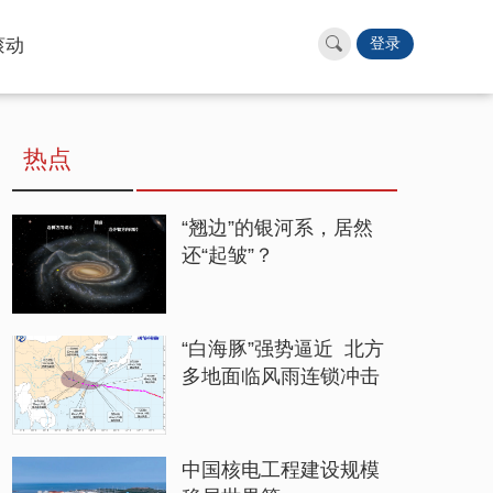
滚动
登录
热点
“翘边”的银河系，居然
还“起皱”？
“白海豚”强势逼近 北方
多地面临风雨连锁冲击
中国核电工程建设规模