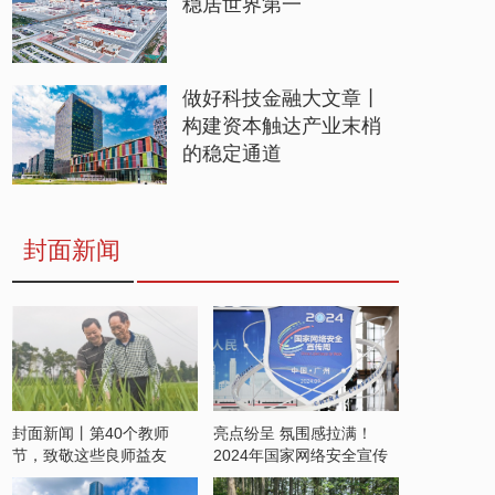
稳居世界第一
做好科技金融大文章丨
构建资本触达产业末梢
的稳定通道
封面新闻
封面新闻丨第40个教师
亮点纷呈 氛围感拉满！
节，致敬这些良师益友
2024年国家网络安全宣传
周开启