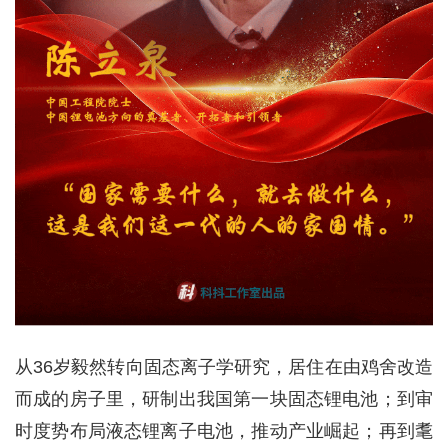
从36岁毅然转向固态离子学研究，居住在由鸡舍改造
而成的房子里，研制出我国第一块固态锂电池；到审
时度势布局液态锂离子电池，推动产业崛起；再到耄