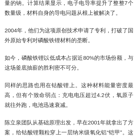
量的钠。计算结果显示，电子电导率提升了整整7个
数量级，材料自身的导电问题从根上被解决了。
2004年，他们为这项原创技术申请了专利，打破了国
外原始专利对磷酸铁锂材料的垄断。
如今，磷酸铁锂以低成本占据近80%的市场份额，与
这场釜底抽薪的胜利密不可分。
同样的思路也用在钴酸锂上。这种材料能量密度最
高，但有个致命弱点：充电电压超过4.2伏，氧原子
就往外跑，电池迅速衰减。
陈立泉团队从基础原理出发，早在2001年就拿出了方
案，给钴酸锂颗粒穿上一层纳米级氧化铝“铠甲”。这