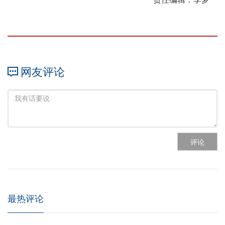
网友评论
评论
最热评论