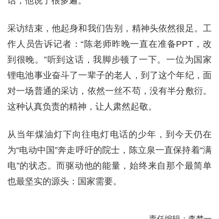
话，他说了很多遍。
采访结束，他起身和我们告别，精神头依然很足。工
作人员告诉记者：“陈老师昨晚一直在准备PPT，改
到很晚。”听到这话，我脚步顿了一下。一位为国家
锂电池事业奋斗了一辈子的老人，到了这个年纪，面
对一场普通的采访，依然一丝不苟，没有半分敷衍。
这种认真负责的精神，让人肃然起敬。
从当年煤油灯下向往电灯电话的少年，到今天仍在
为“电动中国”奔走呼吁的院士，陈立泉一直保持着“满
电”的状态。而驱动他的能量，始终来自那个最简单
也最坚实的源头：国家需要。
责任编辑：李梦一