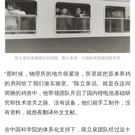
陈立泉结束德国访学回国。图片来源：中国科学院物理研究所
“那时候，物理所的地方很紧张，所里就把原来养鸡
的房间给了我们做实验室。”陈立泉说。就是在这间
简陋的鸡舍中，他带领团队开启了国内锂电池基础研
究和技术攻关之路。没有设备，他们就手工制作；没
有资料，就熬夜翻译外文文献。
在中国科学院的体系化支持下，陈立泉团队经过近十