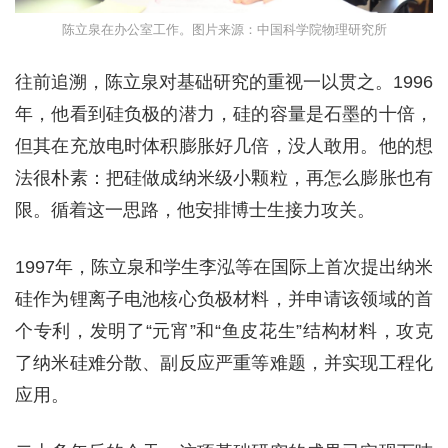
陈立泉在办公室工作。图片来源：中国科学院物理研究所
往前追溯，陈立泉对基础研究的重视一以贯之。1996
年，他看到硅负极的潜力，硅的容量是石墨的十倍，
但其在充放电时体积膨胀好几倍，没人敢用。他的想
法很朴素：把硅做成纳米级小颗粒，再怎么膨胀也有
限。循着这一思路，他安排博士生接力攻关。
1997年，陈立泉和学生李泓等在国际上首次提出纳米
硅作为锂离子电池核心负极材料，并申请该领域的首
个专利，发明了“元宵”和“鱼皮花生”结构材料，攻克
了纳米硅难分散、副反应严重等难题，并实现工程化
应用。