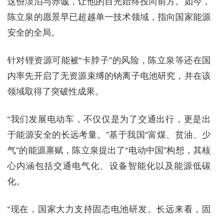
这份淡泊与赤诚，让他的目光始终投向前方。如今，
陈立泉的愿景早已超越单一技术领域，指向国家能源
安全的全局。
针对锂资源可能被“卡脖子”的风险，陈立泉等还在国
内率先开启了无资源束缚的钠离子电池研究，并在该
领域取得了突破性成果。
“我们发展电动车，不仅仅是为了交通出行，更是出
于能源安全的长远考量。”基于我国“富煤、贫油、少
气”的能源禀赋，陈立泉提出了“电动中国”构想，其核
心内涵包括交通电气化、设备智能化以及能源低碳
化。
“现在，国家大力支持固态电池研发。长远来看，固