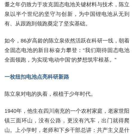
耋之年仍致力于攻克固态电池关键材料与技术，陈立
泉以半个世纪的坚守与创新，为中国锂电池从无到
有、从跟跑到领跑奠定了坚实基础。
如今，86岁高龄的陈立泉依然活跃在科研一线，朝着
全固态电池的新目标奋力攀登：“我们期待固态电池
全面领跑，为实现‘电动中国’的梦想筑牢根基。”
一枚纽扣电池点亮科研新路
陈立泉对电的执着，根植于少年时代。
1940年，他生在四川南充的一个农村家庭，老家世阳
镇三面环山，没有公路，更没有汽车，出门就得爬
山。上小学时，老师和下乡干部总讲：共产主义是什