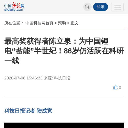
登录
所在位置：
中国科技网首页
>
滚动
> 正文
最高奖获得者陈立泉：为中国锂
电“蓄能”半世纪！86岁仍活跃在科研
一线
2026-07-08 15:46:33
来源:
科技日报
0
科技日报记者 陆成宽