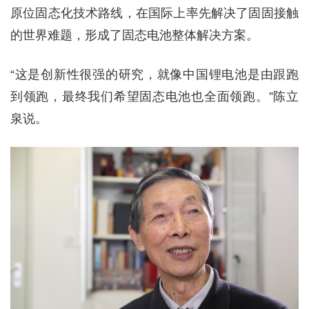
原位固态化技术路线，在国际上率先解决了固固接触
的世界难题，形成了固态电池整体解决方案。
“这是创新性很强的研究，就像中国锂电池是由跟跑
到领跑，最终我们希望固态电池也全面领跑。”陈立
泉说。