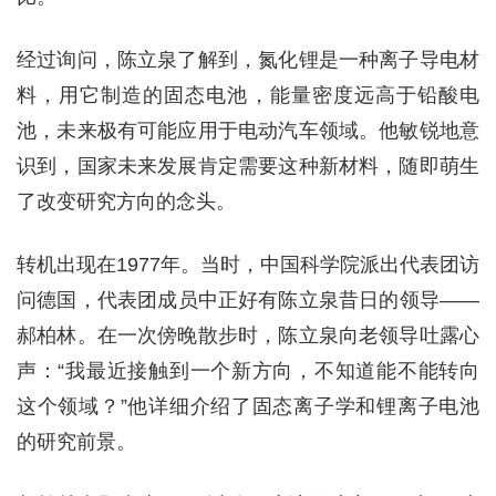
经过询问，陈立泉了解到，氮化锂是一种离子导电材
料，用它制造的固态电池，能量密度远高于铅酸电
池，未来极有可能应用于电动汽车领域。他敏锐地意
识到，国家未来发展肯定需要这种新材料，随即萌生
了改变研究方向的念头。
转机出现在1977年。当时，中国科学院派出代表团访
问德国，代表团成员中正好有陈立泉昔日的领导——
郝柏林。在一次傍晚散步时，陈立泉向老领导吐露心
声：“我最近接触到一个新方向，不知道能不能转向
这个领域？”他详细介绍了固态离子学和锂离子电池
的研究前景。