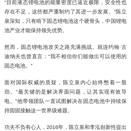
“目前液态锂电池的能量密度已逼近极限，安全性也
存在不足，这些都严重制约了其进一步发展。”陈立
泉深知，只有啃下固态锂电池这个硬骨头，中国锂电
池产业才能保持领先优势。
然而，固态锂电池攻关之路充满挑战。就连约翰·古
迪纳夫也曾直言：“我不相信你们能做出可以使用的
固态电池。”
面对国际权威的质疑，陈立泉内心始终憋着一股
劲。“最关键的是解决界面问题，让其实现有效导
电。”他带领团队一直试图解决在固态电池中持续保
持固固接触这一世界级难题。
功夫不负有心人，2016年，陈立泉和李泓创新性提出