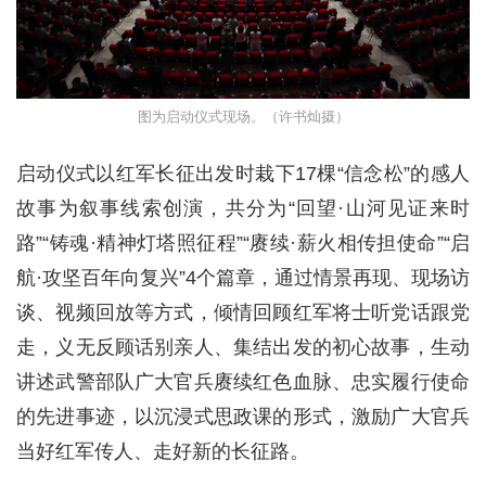
图为启动仪式现场。（许书灿摄）
启动仪式以红军长征出发时栽下17棵“信念松”的感人
故事为叙事线索创演，共分为“回望·山河见证来时
路”“铸魂·精神灯塔照征程”“赓续·薪火相传担使命”“启
航·攻坚百年向复兴”4个篇章，通过情景再现、现场访
谈、视频回放等方式，倾情回顾红军将士听党话跟党
走，义无反顾话别亲人、集结出发的初心故事，生动
讲述武警部队广大官兵赓续红色血脉、忠实履行使命
的先进事迹，以沉浸式思政课的形式，激励广大官兵
当好红军传人、走好新的长征路。