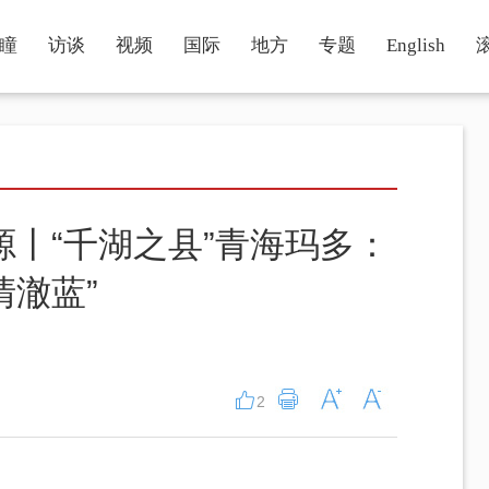
瞳
访谈
视频
国际
地方
专题
English
源丨“千湖之县”青海玛多：
清澈蓝”
2