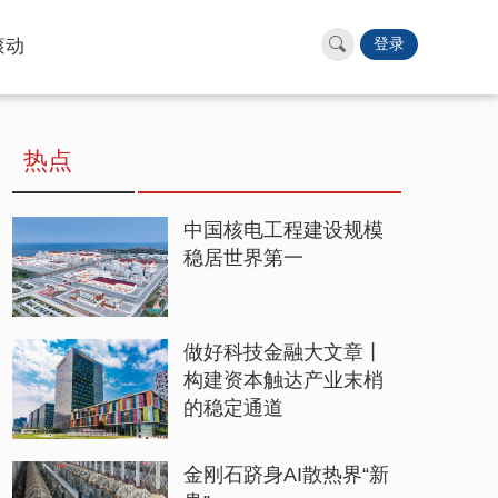
滚动
登录
热点
中国核电工程建设规模
稳居世界第一
做好科技金融大文章丨
构建资本触达产业末梢
的稳定通道
金刚石跻身AI散热界“新