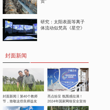
贵”
研究：太阳表面等离子
体流动似梵高《星空》
封面新闻
封面新闻丨第40个教师
亮点纷呈 氛围感拉满！
节，致敬这些良师益友
2024年国家网络安全宣传
周开启