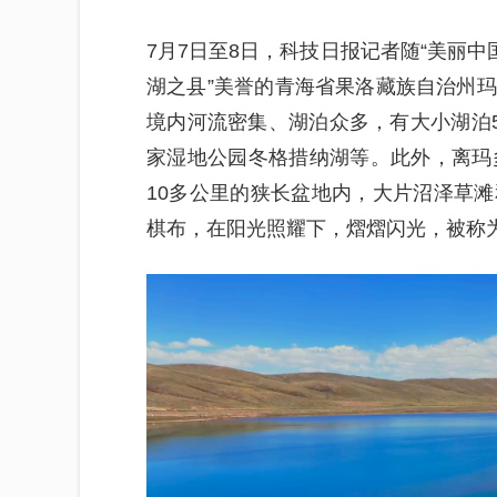
7月7日至8日，科技日报记者随“美丽中
湖之县”美誉的青海省果洛藏族自治州
境内河流密集、湖泊众多，有大小湖泊5
家湿地公园冬格措纳湖等。此外，离玛
10多公里的狭长盆地内，大片沼泽草
棋布，在阳光照耀下，熠熠闪光，被称