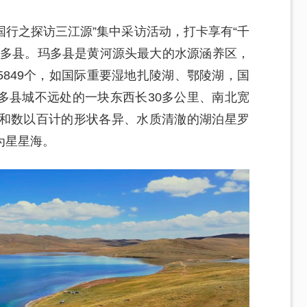
国行之探访三江源”集中采访活动，打卡享有“千
玛多县。玛多县是黄河源头最大的水源涵养区，
849个，如国际重要湿地扎陵湖、鄂陵湖，国
多县城不远处的一块东西长30多公里、南北宽
滩和数以百计的形状各异、水质清澈的湖泊星罗
为星星海。