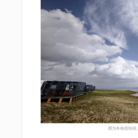
图为冬格措纳湖。