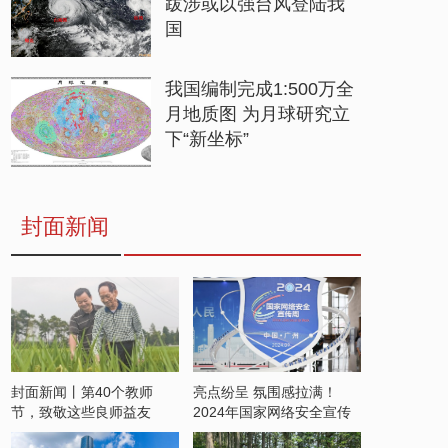
跋涉或以强台风登陆我
国
我国编制完成1:500万全
月地质图 为月球研究立
下“新坐标”
封面新闻
封面新闻丨第40个教师
亮点纷呈 氛围感拉满！
节，致敬这些良师益友
2024年国家网络安全宣传
周开启