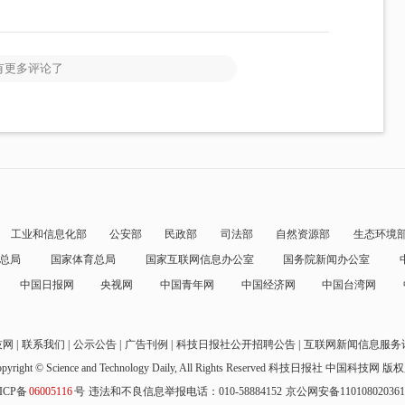
有更多评论了
工业和信息化部
公安部
民政部
司法部
自然资源部
生态环境
总局
国家体育总局
国家互联网信息办公室
国务院新闻办公室
中国日报网
央视网
中国青年网
中国经济网
中国台湾网
技网
联系我们
公示公告
广告刊例
科技日报社公开招聘公告
互联网新闻信息服务
pyright © Science and Technology Daily, All Rights Reserved
科技日报社 中国科技网 版
ICP备
06005116
号
违法和不良信息举报电话：010-58884152
京公网安备11010802036