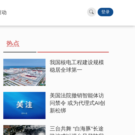
滚动
登录
热点
我国核电工程建设规模
稳居全球第一
美国法院撤销智能体访
问禁令 或为代理式AI创
新松绑
三台共舞 “白海豚”长途