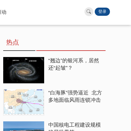
滚动
登录
热点
“翘边”的银河系，居然
还“起皱”？
“白海豚”强势逼近 北方
多地面临风雨连锁冲击
中国核电工程建设规模