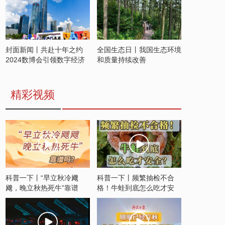
封面新闻丨共赴十年之约
全国生态日丨我国生态环境
2024数博会引领数字经济
和质量持续改善
发展新潮流
精彩视频
科普一下丨“早立秋冷飕
科普一下丨频繁抽检不合
飕，晚立秋热死牛”靠谱
格！牛蛙到底怎么吃才安
吗？
全？