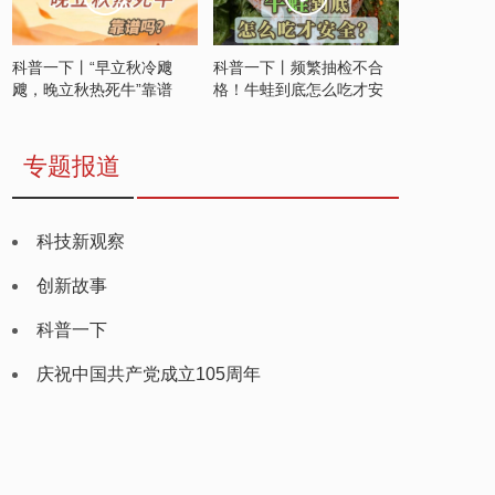
科普一下丨“早立秋冷飕
科普一下丨频繁抽检不合
飕，晚立秋热死牛”靠谱
格！牛蛙到底怎么吃才安
吗？
全？
专题报道
科技新观察
创新故事
科普一下
庆祝中国共产党成立105周年