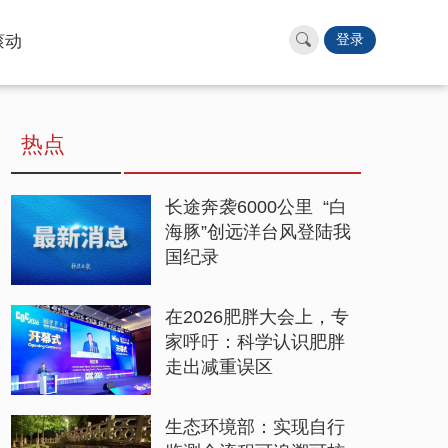
滚动
登录
热点
长途奔袭6000公里 “白
海豚”创远洋台风登陆我
国纪录
在2026肥胖大会上，专
家呼吁：科学认识肥胖
走出减重误区
生态环境部：实现自行