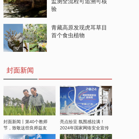
监测全流程可追溯可核
验
青藏高原发现虎耳草目
首个食虫植物
封面新闻
封面新闻丨第40个教师
亮点纷呈 氛围感拉满！
节，致敬这些良师益友
2024年国家网络安全宣传
周开启