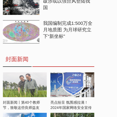
跋涉或以强台风登陆我
国
我国编制完成1:500万全
月地质图 为月球研究立
下“新坐标”
封面新闻
封面新闻丨第40个教师
亮点纷呈 氛围感拉满！
节，致敬这些良师益友
2024年国家网络安全宣传
周开启