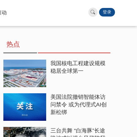
滚动
登录
热点
我国核电工程建设规模
稳居全球第一
美国法院撤销智能体访
问禁令 或为代理式AI创
新松绑
三台共舞 “白海豚”长途