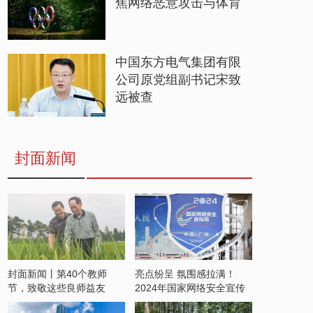
焦网络恶意攻击与体育
中国东方电气集团有限
公司原党组副书记宋致
远被查
封面新闻
封面新闻丨第40个教师
亮点纷呈 氛围感拉满！
节，致敬这些良师益友
2024年国家网络安全宣传
周开启