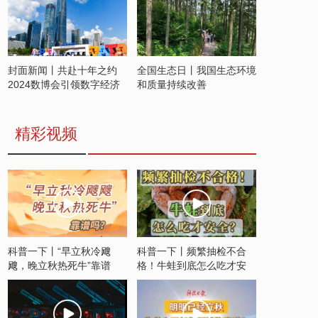
封面新闻丨共赴十年之约
全国生态日丨我国生态环境
2024数博会引领数字经济
和质量持续改善
发展新潮流
精彩视频
科普一下丨“早立秋冷飕
科普一下丨频繁抽检不合
飕，晚立秋热死牛”靠谱
格！牛蛙到底怎么吃才安
吗？
全？