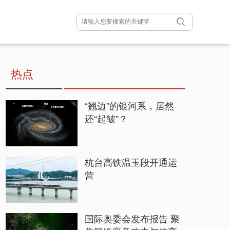
热点
“翘边”的银河系，居然
还“起皱”？
杭台高铁温玉段开通运
营
国际奥委会发布报告 聚