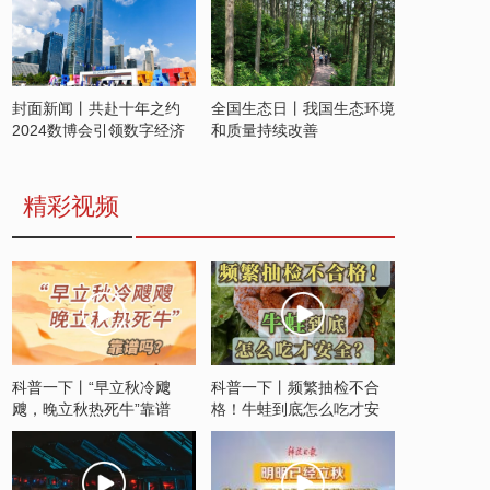
封面新闻丨共赴十年之约
全国生态日丨我国生态环境
2024数博会引领数字经济
和质量持续改善
发展新潮流
精彩视频
科普一下丨“早立秋冷飕
科普一下丨频繁抽检不合
飕，晚立秋热死牛”靠谱
格！牛蛙到底怎么吃才安
吗？
全？