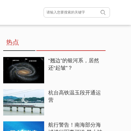
热点
“翘边”的银河系，居然
还“起皱”？
杭台高铁温玉段开通运
营
航行警告！南海部分海