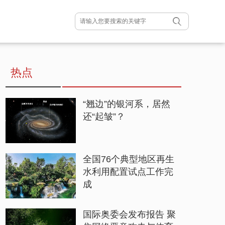
热点
“翘边”的银河系，居然
还“起皱”？
全国76个典型地区再生
水利用配置试点工作完
成
国际奥委会发布报告 聚