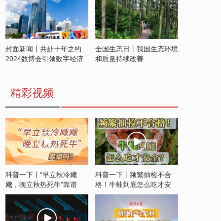
封面新闻丨共赴十年之约
全国生态日丨我国生态环境
2024数博会引领数字经济
和质量持续改善
发展新潮流
精彩视频
科普一下丨“早立秋冷飕
科普一下丨频繁抽检不合
飕，晚立秋热死牛”靠谱
格！牛蛙到底怎么吃才安
吗？
全？