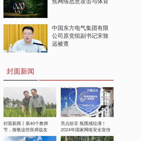
焦网络恶意攻击与体育
中国东方电气集团有限
公司原党组副书记宋致
远被查
封面新闻
封面新闻丨第40个教师
亮点纷呈 氛围感拉满！
节，致敬这些良师益友
2024年国家网络安全宣传
周开启