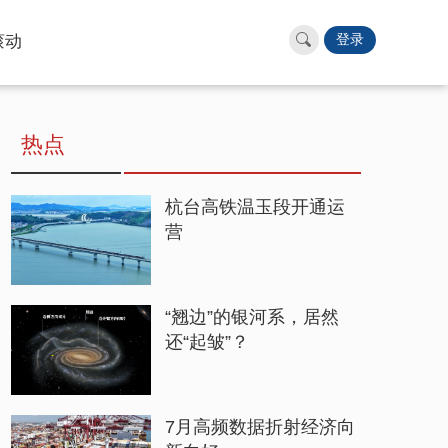
滚动
登录
热点
杭台高铁温玉段开通运
营
“翘边”的银河系，居然
还“起皱”？
7月高频数据折射经济向