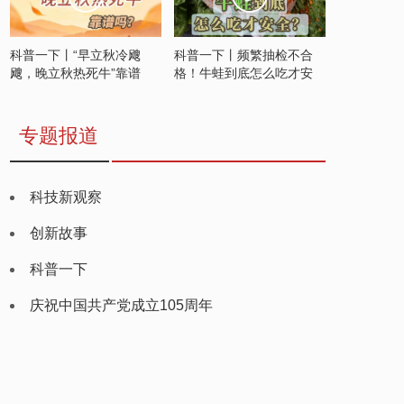
科普一下丨“早立秋冷飕
科普一下丨频繁抽检不合
飕，晚立秋热死牛”靠谱
格！牛蛙到底怎么吃才安
吗？
全？
专题报道
科技新观察
创新故事
科普一下
庆祝中国共产党成立105周年