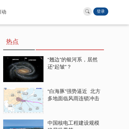
滚动
登录
热点
“翘边”的银河系，居然
还“起皱”？
“白海豚”强势逼近 北方
多地面临风雨连锁冲击
中国核电工程建设规模