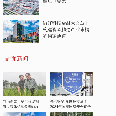
稳居世界第一
做好科技金融大文章丨
构建资本触达产业末梢
的稳定通道
封面新闻
封面新闻丨第40个教师
亮点纷呈 氛围感拉满！
节，致敬这些良师益友
2024年国家网络安全宣传
周开启