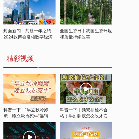
封面新闻丨共赴十年之约
全国生态日丨我国生态环境
2024数博会引领数字经济
和质量持续改善
发展新潮流
精彩视频
科普一下丨“早立秋冷飕
科普一下丨频繁抽检不合
飕，晚立秋热死牛”靠谱
格！牛蛙到底怎么吃才安
吗？
全？