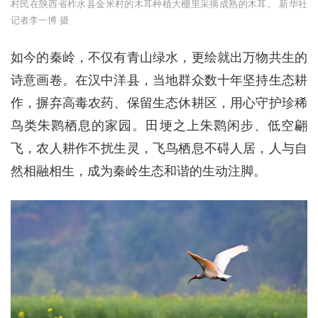
村民在陕西省柞水县金米村的木耳种植大棚里采摘成熟的木耳。 新华社
记者李一博 摄
如今的秦岭，不仅有青山绿水，更绘就出万物共生的
诗意画卷。在汉中洋县，当地群众数十年坚持生态耕
作，摒弃高毒农药、保留生态休耕区，用心守护珍稀
鸟类朱鹮栖息的家园。田埂之上朱鹮闲步、低空翩
飞，农人耕作不扰生灵，飞鸟栖息不碍人居，人与自
然相融相生，成为秦岭生态和谐的生动注脚。