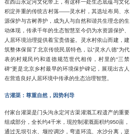
在西山永定河文化带上，有这样一处生态底蕴与文化
积淀并重的传统古村落——灵水村，其选址布局、水
源保护与古树养护，成为人与自然和谐共生理念的生
动体现，传承千年的生态智慧至今仍为水资源保护、
人居环境治理提供着宝贵借鉴。灵水村依山而建，建
筑整体保留了北京传统民居特色，以“灵水八德”为代
表的村规民约和道德规范世代相传，村里的“三禁
碑”更是北京乡村最早的环境保护碑记，展现出古人
在营造良好人居环境中传承的生态治理智慧。
古灌渠：尊重自然，因势利导
付家台灌渠是门头沟永定河古渠灌溉工程遗产的重要
组成部分，全长约4千米，现控制灌溉面积约950亩，
通过无坝引水、堰控调沙，弯道环流、水沙分离，逆