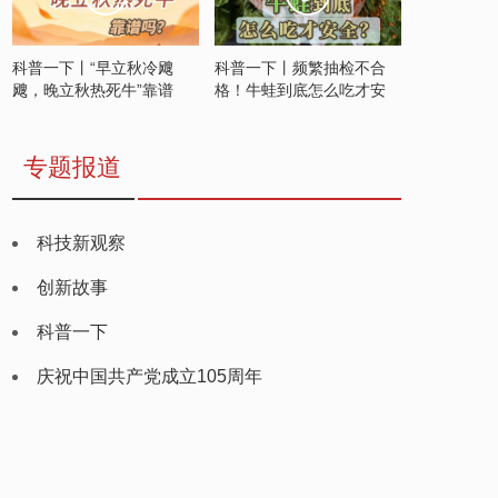
科普一下丨“早立秋冷飕
科普一下丨频繁抽检不合
飕，晚立秋热死牛”靠谱
格！牛蛙到底怎么吃才安
吗？
全？
专题报道
科技新观察
创新故事
科普一下
庆祝中国共产党成立105周年