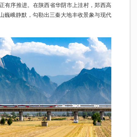
作正有序推进。在陕西省华阴市上洼村，郑西高
山巍峨静默，勾勒出三秦大地丰收景象与现代