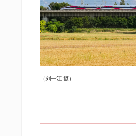
（刘一江 摄）