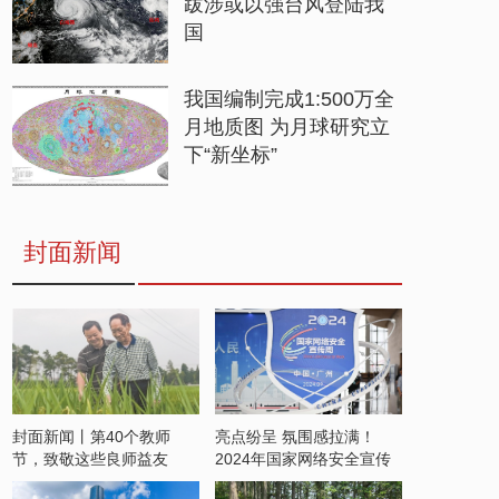
跋涉或以强台风登陆我
国
我国编制完成1:500万全
月地质图 为月球研究立
下“新坐标”
封面新闻
封面新闻丨第40个教师
亮点纷呈 氛围感拉满！
节，致敬这些良师益友
2024年国家网络安全宣传
周开启