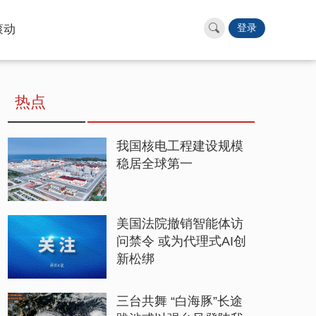
滚动
登录
热点
我国核电工程建设规模
稳居全球第一
美国法院撤销智能体访
问禁令 或为代理式AI创
新松绑
三台共舞 “白海豚”长途